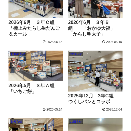
2026年6月 ３年Ｂ
2026年6月 ３年Ｃ組
組 「おかゆ大福」
「極上みたらし生だんご
「からし明太子」
＆カール」
2026.06.18
2026.06.10
お勧め商品
お知らせ
2026年5月 ３年Ａ組
「いちご餅」
2025年12月 3年C組
つくしパンとコラボ
2026.05.14
2025.12.04
お知らせ
お知らせ