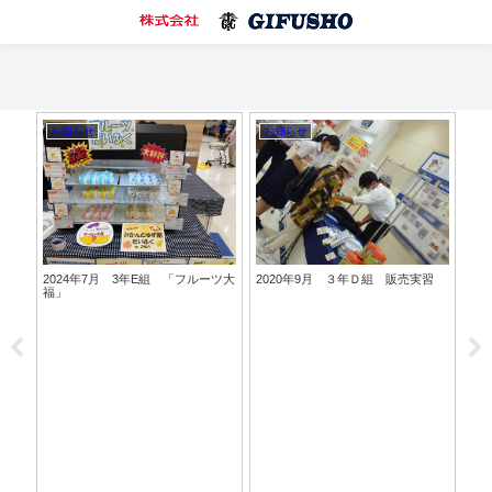
お知らせ
お知らせ
お
進事業
2024年7月 3年E組 「フルーツ大
2020年9月 ３年Ｄ組 販売実習
プよ
福」