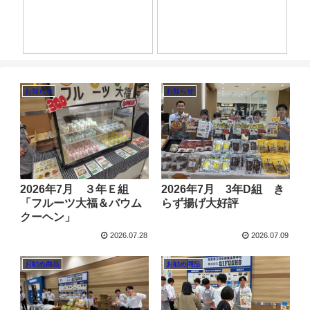
20
ク
お知らせ
お知らせ
2026年7月 ３年Ｅ組
2026年7月 3年D組 き
「フルーツ大福＆バウム
らず揚げ大好評
クーヘン」
2026.07.28
2026.07.09
お勧め商品
お勧め商品