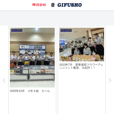
お知らせ
お知らせ
お
20
実習
2023年7月 茶華道部フラワーアレ
ンジメント教室、大好評！！
2025年10月 ３年Ａ組 カール