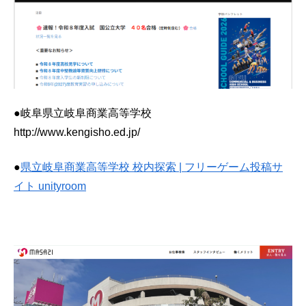
●岐阜県立岐阜商業高等学校
http://www.kengisho.ed.jp/
●
県立岐阜商業高等学校 校内探索 | フリーゲーム投稿サ
イト unityroom