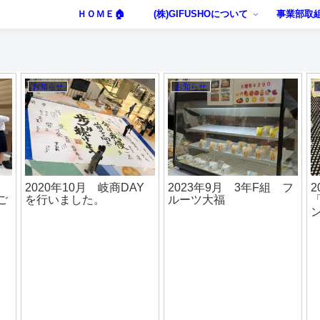
ＨＯＭＥ🏠
(株)GIFUSHOについて
事業部取
お知らせ
LOB部の活動
2018年6月 
年11月 3年B組
レンジステー
とん
演しました【