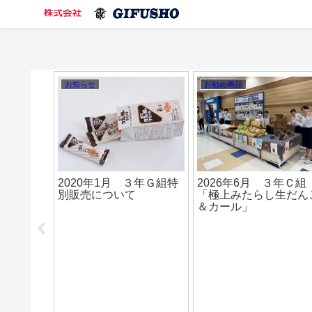
お知らせ
お知らせ
お知らせ
2023年9月 3年F組 フ
2025年9月 ３年Ｆ組
2025
ルーツ大福
「ジェットストリームペ
栗きん
ン」