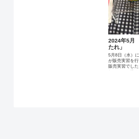
2024年5
たれ」
5月8日（水）に
が販売実習を行
販売実習でした
れ」やその他さ
売を行いました
ックスナッツ、
牛カレーなどた
しました。 本
おります！