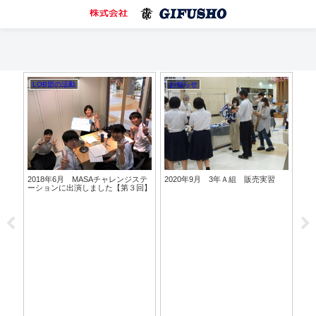
LOB部の活動
お知らせ
お
2018年6月 MASAチャレンジステ
2020年9月 3年Ａ組 販売実習
20
り浪漫
ーションに出演しました【第３回】