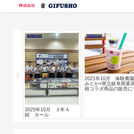
お知らせ
お知らせ
2018年12月 3年D組特
別販売のお知らせ
園
2020年9月 ３年Ｄ組
高
販売実習
つ