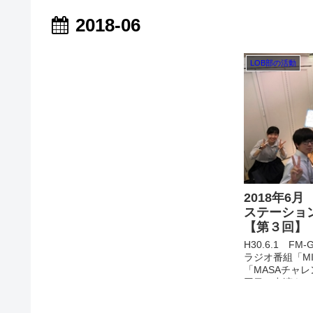
2018-06
LOB部の活動
2018年6
ステーショ
【第３回】
H30.6.1 F
ラジオ番組「MIX
「MASAチャ
回目の出演をし
部の２人の生徒
た。６月３日（