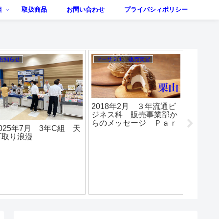
組
取扱商品
お問い合わせ
プライバシィポリシー
お知らせ
お知らせ
2017年11
販売実習
年9月 プロに学ぶ
2023年5月 3年D組
上達講座 3年G組
『あられみっくす』