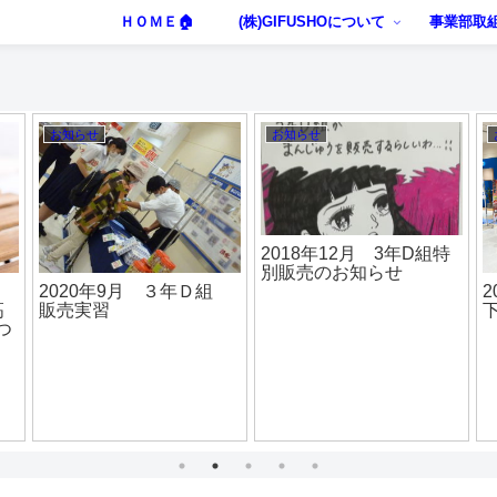
ＨＯＭＥ🏠
(株)GIFUSHOについて
事業部取
お知らせ
マーサ２１ 販売実習
お知らせ
2018年2月 ３年流通ビ
ジネス科 販売事業部か
らのメッセージ Ｐａｒ
2020
2025年7月 3年C組 天
ｔ１
カメラ
下取り浪漫