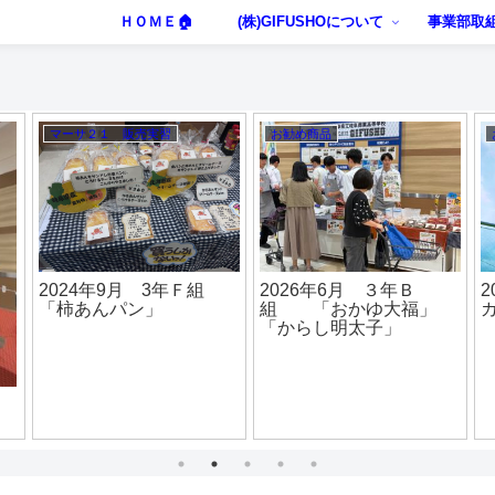
ＨＯＭＥ🏠
(株)GIFUSHOについて
事業部取
マーサ２１ 販売実習
お勧め商品
2024年9月 3年Ｆ組
2026年6月 ３年Ｂ
「柿あんパン」
組 「おかゆ大福」
「からし明太子」
組