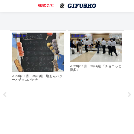
お知らせ
お知らせ
お
2023年11月 3年A組 「チョコっと
博多」
ット
2023年11月 3年B組 塩あんバタ
20
ーとチョコバナナ