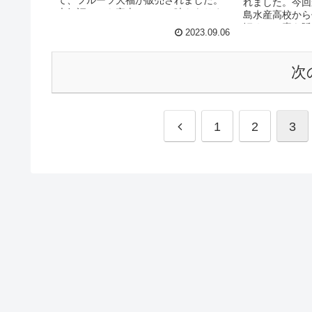
て、フルーツ大福が販売されました。
れました。今回
大好評につき完売している味もありま
島水産高校から
した。 次回の販売もお楽しみに！
鯛めしの素を販
2023.09.06
時に開催された
ーアレンジメン
様に大...
次
1
2
3