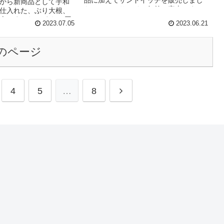
品に加えてサンドイッチを販売しまし
から新商品として宇和
た。いちごサンドは午前で完売しまし
仕入れた、ぶり大根、
た◎ 次回は28日に3年C組が行います！
売しました。 また、同
2023.07.05
2023.06.21
1階のカルディ前で販売を行なって...
茶華道部によるフラワ
ト教室は子連れのお客
のページ
4
5
…
8