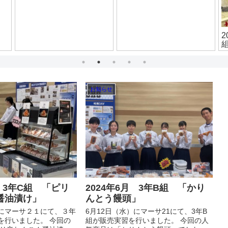
お知らせ
月 3年C組 「ピリ
2024年6月 3年B組 「かり
醤油漬け」
んとう饅頭」
）にマーサ２１にて、３年
6月12日（水）にマーサ21にて、3年B
を行いました。 今回の
組が販売実習を行いました。 今回の人