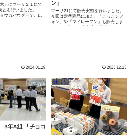
ン」
木）にマーサ２１にて
売実習を行いました。
マーサ21にて販売実習を行いました。
ョウガパウダーで、ほ
今回は定番商品に加え、「こっこシフ
品の鮎菓子とマフィン
ォン」や「マドレーヌン」も販売しま
れました。 新三年生の
した。 プリンは午前中に完売するほど
みに！ ...
ご好評いただきました。 次回もぜひお
越しください！！
2024.01.19
2023.12.13
お知らせ
月 3年A組 「チョコ