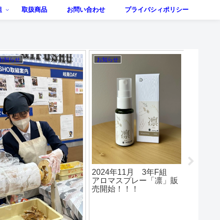
組
取扱商品
お問い合わせ
プライバシィポリシー
お知らせ
お知らせ
お知らせ
2024
「かり
2024年10月 今後の販
売実習の予定
2024年6月 ３年D組
「カール」