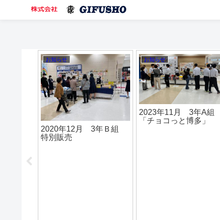
お知らせ
お知らせ
2024年6月 3年C組
2020年10月 岐商DA
「ピリ辛れんこん醤油漬
を行いました。
け」
 3年F組
「凛」販