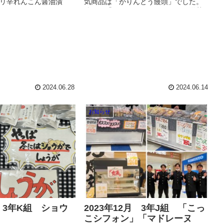
リ辛れんこん醤油漬
気商品は「かりんとう饅頭」でした。
ほかにもバカタレやおつ
他にも「ばかたれ」やおつまみ、洋菓
ど販売しました。 お越
子などの販売を行いました！ お越しい
様、誠にあ...
ただいたお客様、誠にありがとう...
2024.06.28
2024.06.14
お知らせ
月 3年K組 ショウ
2023年12月 3年J組 「こっ
こシフォン」「マドレーヌ