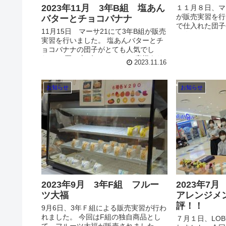
2023年11月 3年B組 塩あん
１１月８日、マ
が販売実習を行
バターとチョコバナナ
で仕入れた団子
11月15日 マーサ21にて3年B組が販売
が人気で、なか
実習を行いました。 塩あんバターとチ
もありました！
ョコバナナの団子がとても人気でし
ます！
た。 お買い上げいただいたお客様あり
2023.11.16
がとうございました。 次回もお楽しみ
に！
お知らせ
お知らせ
2023年9月 3年F組 フルー
2023年7
ツ大福
アレンジメ
評！！
9月6日、3年Ｆ組による販売実習が行わ
れました。 今回はF組の独自商品とし
７月１日、LO