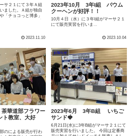
2023年10月 3年I組 バウム
ーサ２１にて３年Ａ組
いました。Ａ組が独自
クーヘンが好評！！
や「チョコっと博多」
10月４日（水）に３年I組がマーサ２１
には売り切れている味
にて販売実習を行いま...
 次回もお待ちしており
2023.11.10
2023.10.04
お知らせ
月 茶華道部フラワー
2023年6月 3年B組 いちご
ント教室、大好
サンド🍓
6月21日(水)に3年B組がマーサ２１にて
販売実習を行いました。 今回は定番商
B部のによる販売が行わ