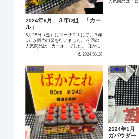
人気商品は「ピ
け」でした。 
まみサボテンな
しいただいたお客
2024年6月 ３年D組 「カー
ル」
6月28日（金）にマーサ２１にて、３年
D組が販売自習を行いました。 今回の
人気商品は「カール」でした。 ほかに
も、「するめソーメン」や「芋けん
2024.06.28
ぴ」なども販売しました。 お越しいた
だいたお客様ありがとうござ...
お知らせ
お知らせ
2024年1
ガパウダー