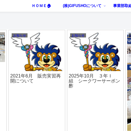
ＨＯＭＥ🏠
(株)GIFUSHOについて
事業部取
LOB部の活動
お知らせ
2017年10月 マーサ販
Y
2018年6月 MASAチャ
売実習
レンジステーションに出
演しました【第３回】