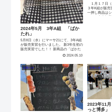
１月１７日（
３年K組が販
一押し商品はシ
かにも大人気商
は午前で売り切
販売実習もお楽し
2024年5月 3年A組 「ばか
たれ」
5月8日（水）にマーサ21にて、3年A組
が販売実習を行いました。 新3年生初の
販売実習でした！！ 新商品の「ばかた
れ」やその他さまざまなおつまみの販
2024.05.10
売を行いました！ 小魚アーモンドやミ
ックスナッツ、わかめせんべい、飛騨
牛カレーなどたくさんのお商品の販売
お知らせ
お知らせ
しました。 本日、5月10日も販売して
おります！
2023年11
っと博多」