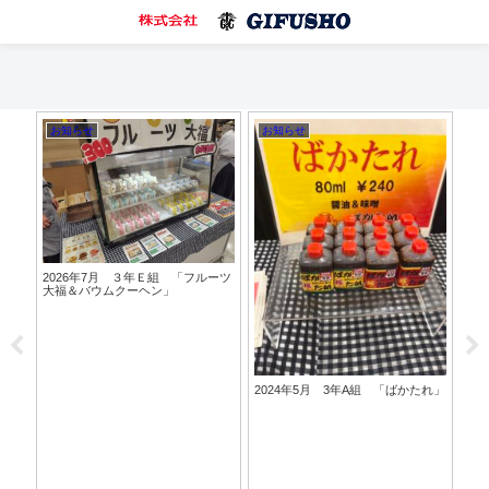
お知らせ
お知らせ
お
クー
2026年7月 ３年Ｅ組 「フルーツ
20
大福＆バウムクーヘン」
2024年5月 3年A組 「ばかたれ」